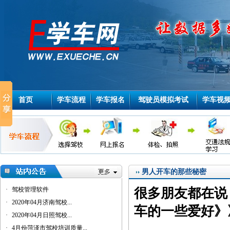
首页
学车流程
学车报名
驾驶员模拟考试
学车视
男人开车的那些秘密
·
驾校管理软件
很多朋友都在说
·
2020年04月济南驾校...
车的一些爱好》
·
2020年04月日照驾校...
·
4月份菏泽市驾校培训质量...