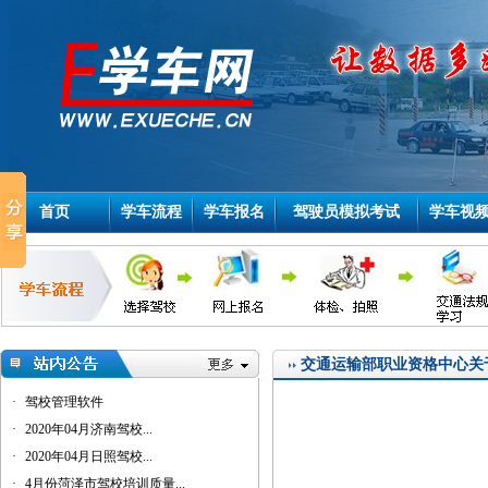
首页
学车流程
学车报名
驾驶员模拟考试
学车视
交通运输部职业资格中心关于
·
驾校管理软件
·
2020年04月济南驾校...
·
2020年04月日照驾校...
·
4月份菏泽市驾校培训质量...