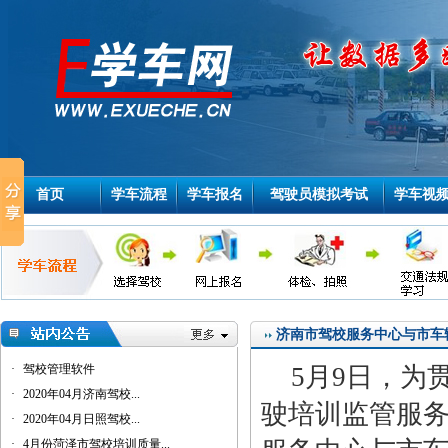
首页
学车流程
学车报名
驾驶员模拟考试
学车视
济南市驾校服务中心与市车
·
驾校管理软件
5月9日，为
·
2020年04月济南驾校...
驶培训监管服
·
2020年04月日照驾校...
·
4月份菏泽市驾校培训质量...