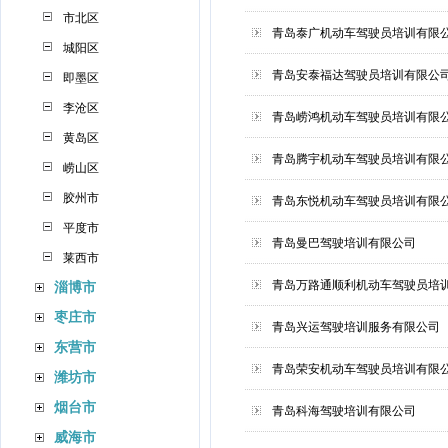
市北区
青岛泰广机动车驾驶员培训有限
城阳区
青岛安泰福达驾驶员培训有限公
即墨区
李沧区
青岛崂鸿机动车驾驶员培训有限
黄岛区
青岛腾宇机动车驾驶员培训有限
崂山区
胶州市
青岛东悦机动车驾驶员培训有限
平度市
青岛曼巴驾驶培训有限公司
莱西市
青岛万路通顺利机动车驾驶员培
淄博市
枣庄市
青岛兴运驾驶培训服务有限公司
东营市
青岛荣安机动车驾驶员培训有限
潍坊市
烟台市
青岛科海驾驶培训有限公司
威海市